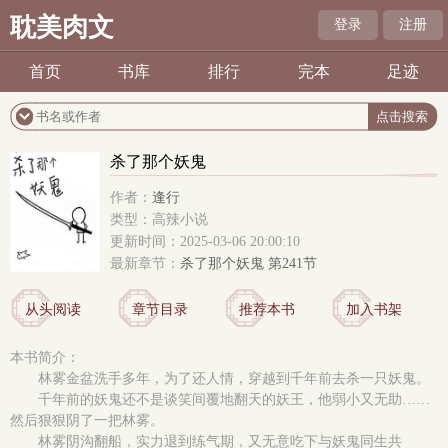
耽美肉文
登录
注册
首页
书库
排行
完本
足迹
杀了那个妖鬼
作者：
逢行
类型：高辣小说
更新时间：2025-03-06 20:00:10
最新章节：
杀了那个妖鬼 第241节
从头阅读
章节目录
推荐本书
加入书架
本书简介：
林雾金盆洗手多年，为了还人情，穿越到千年前去杀一只妖鬼。
千年前的妖鬼还不是谈笑间覆地翻天的妖王，他弱小又无助……
然后狠狠阴了一把林雾。
林雾阴沟翻船，实力退到练气期，又无意吃下与妖鬼同生共