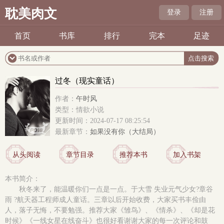
耽美肉文
登录
注册
首页
书库
排行
完本
足迹
过冬（现实童话）
作者：
午时风
类型：情欲小说
更新时间：2024-07-17 08:25:54
最新章节：
如果没有你（大结局）
从头阅读
章节目录
推荐本书
加入书架
本书简介：
秋冬来了，能温暖你们一点是一点。于大雪 失业元气少女?章谷
雨 ?航天器工程师成人童话。三章以后开始收费，大家买书丰俭由
人，落子无悔，不要勉强。推荐大家《雏鸟》、《情杀》、《却是花
时候》《一线女星在线奋斗》也很好看谢谢大家的每一次评论和鼓