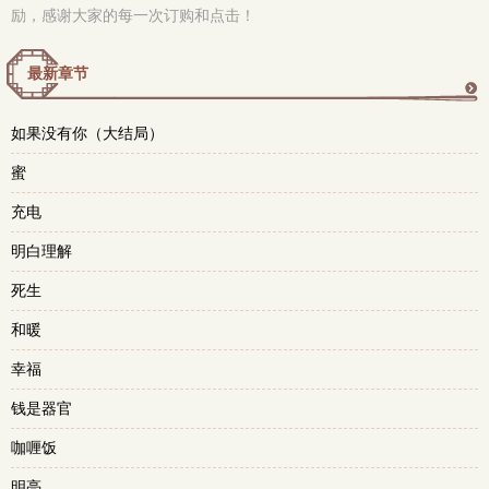
励，感谢大家的每一次订购和点击！
最新章节
更
如果没有你（大结局）
多
蜜
充电
明白理解
死生
和暖
幸福
钱是器官
咖喱饭
明亮